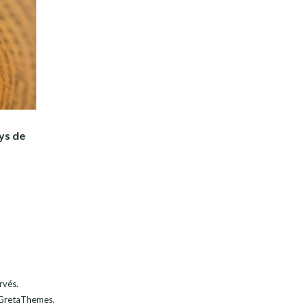
ys de
rvés.
GretaThemes.