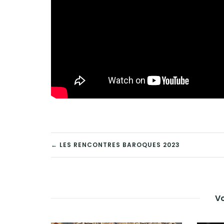
NAVIGATION
← LES RENCONTRES BAROQUES 2023
DE
L’ARTICLE
Vo