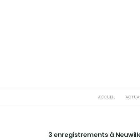
Aller
au
ACCUEIL
contenu
ACTUALITÉS
CARNETS DE NOTES
L’ASSOCIATION
CONTACT
MENTIONS LÉGALES
ACCUEIL
ACTUA
3 enregistrements à Neuwille