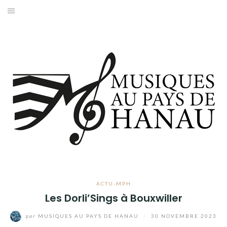
Aller
au
ACCUEIL
contenu
ACTUALITÉS
CARNETS DE NOTES
L’ASSOCIATION
CONTACT
MENTIONS LÉGALES
ACTU-MPH
Les Dorli’Sings à Bouxwiller
par
MUSIQUES AU PAYS DE HANAU
/
30 NOVEMBRE 2023