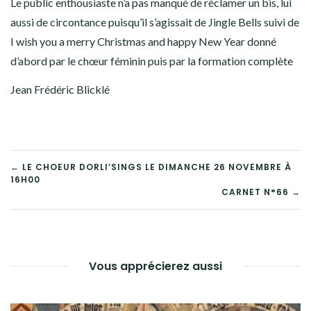
Le public enthousiaste n’a pas manqué de réclamer un bis, lui
aussi de circontance puisqu’il s’agissait de Jingle Bells suivi de
I wish you a merry Christmas and happy New Year donné
d’abord par le chœur féminin puis par la formation complète
Jean Frédéric Blicklé
NAVIGATION
← LE CHOEUR DORLI’SINGS LE DIMANCHE 26 NOVEMBRE À
16H00
DE
CARNET N°66 →
L’ARTICLE
Vous apprécierez aussi