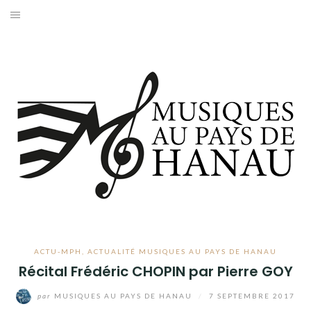
Aller
au
ACCUEIL
contenu
ACTUALITÉS
CARNETS DE NOTES
L’ASSOCIATION
CONTACT
MENTIONS LÉGALES
ACTU-MPH
,
ACTUALITÉ MUSIQUES AU PAYS DE HANAU
Récital Frédéric CHOPIN par Pierre GOY
par
MUSIQUES AU PAYS DE HANAU
/
7 SEPTEMBRE 2017