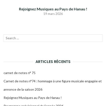
Rejoignez Musiques au Pays de Hanau !
19 mars 2026
Recherche
LANC
pour :
LA
RECH
ARTICLES RÉCENTS
carnet de notes n° 75
Carnet de notes n°74 : hommage à une figure musicale engagée et
annonce de la saison 2026
Rejoignez Musiques au Pays de Hanau !
Programme prévisionnel de l’année 2026